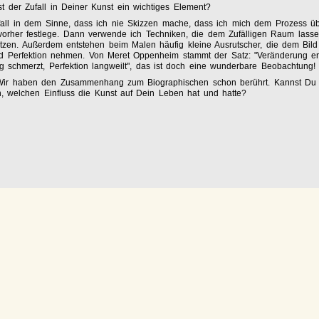
st der Zufall in Deiner Kunst ein wichtiges Element?
fall in dem Sinne, dass ich nie Skizzen mache, dass ich mich dem Prozess üb
vorher festlege. Dann verwende ich Techniken, die dem Zufälligen Raum lasse
itzen. Außerdem entstehen beim Malen häufig kleine Ausrutscher, die dem Bild
nd Perfektion nehmen. Von Meret Oppenheim stammt der Satz: "Veränderung erg
 schmerzt, Perfektion langweilt", das ist doch eine wunderbare Beobachtung!
Wir haben den Zusammenhang zum Biographischen schon berührt. Kannst Du 
, welchen Einfluss die Kunst auf Dein Leben hat und hatte?