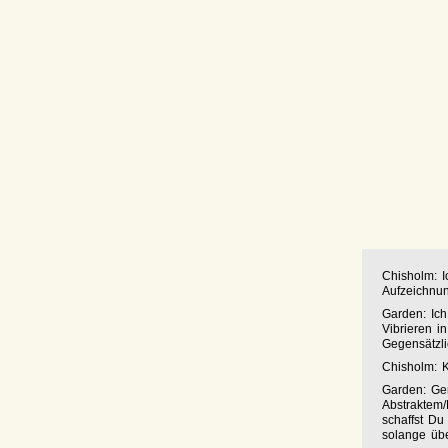
Chisholm: I
Aufzeichnu
Garden: Ich
Vibrieren i
Gegensätzli
Chisholm: 
Garden: Gen
Abstraktem/
schaffst Du
solange übe