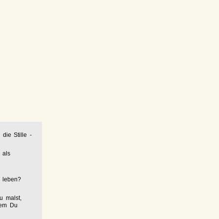
 die Stille -
 als
u leben?
u malst,
ndem Du