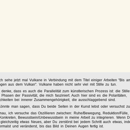
ch sehe jetzt mal Vulkane in Verbindung mit dem Titel einiger Arbeiten "
Bis an
ngen aus dem Vulkan
". Vulkane haben nicht sehr viel mit Stille zu tun.
 denke, dass es auch die Parallelität zum künstlerischen Prozess ist: die Stille
n Phasen der Passivität, die mich fasziniert. Auch hier sind es die Polaritäten,
chkeiten bei innerer Zusammengehörigkeit, die ausschlaggebend sind.
Könnte man sagen, dass Du beide Seiten in der Kunst lebst oder versuchst z
au, ich versuche das Oszillieren zwischen: Ruhe/Bewegung, Reduktion/Fülle,
Konkreten, Bewusstsein/Unbewusstsein in meine Arbeit zu integrieren. Wenn D
 gleichzeitig etwas Neues, aber Du zerstörst bei jedem Schritt auch etwas, i
rmalst und veränderst, bis das Bild in Deinen Augen fertig ist.