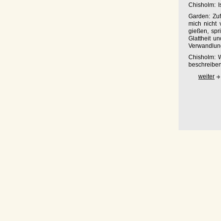
Chisholm: I
Garden: Zu
mich nicht 
gießen, spr
Glattheit u
Verwandlung
Chisholm: 
beschreiben
weiter