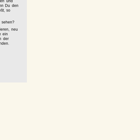
hen und
enn Du den
ßt, so
g sehen?
ieren, neu
e ein
h der
nden.