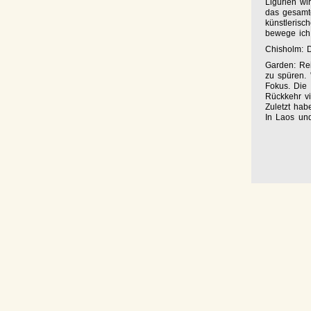
Ligurien wi
das gesamte
künstlerisc
bewege ich
Chisholm: 
Garden: Re
zu spüren. 
Fokus. Die 
Rückkehr vi
Zuletzt hab
In Laos und