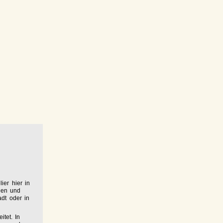
ier hier in
den und
adt oder in
itet. In