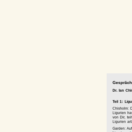
Gespräch
Dr. Ian Ch
Teil 1: Lig
Chisholm: D
Ligurien ha
von Dir, te
Ligurien arb
Garden: Auf