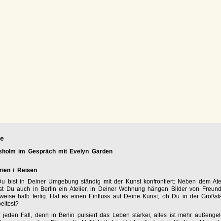
e
isholm im Gespräch mit Evelyn Garden
urien / Reisen
u bist in Deiner Umgebung ständig mit der Kunst konfrontiert: Neben dem Atel
st Du auch in Berlin ein Atelier, in Deiner Wohnung hängen Bilder von Freun
ilweise halb fertig. Hat es einen Einfluss auf Deine Kunst, ob Du in der Großst
eitest?
 jeden Fall, denn in Berlin pulsiert das Leben stärker, alles ist mehr außengele