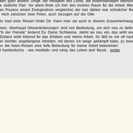
rken ganz andere Dinge: die Helligkeit des Lichts, die bodenständigen Mensc
 südliche Flair. Vor allem finde ich hier den inneren Raum für die Arbeit. W
hen Prozess einem Energiestrom vergleichst, der mal stärker mal schwächer flie
 mich zwischen zwei Polen, auch bezogen auf die Orte.
Du hast viele Reisen hinter Dir. Kann man sie auch in diesem Zusammenhan
isen, überhaupt Ortsveränderungen sind von Bedeutung, um sich neu zu defin
"In der Fremde" änderst Du Deine Sichtweise, stellst sie neu ein, das wirkt wi
Distanz wirkt klärend für das Erleben und meine Arbeit. So fällt es mir oft nac
el leichter, angefangene Arbeiten, mit denen ich lange gekämpft habe, zu bee
en die Asien-Reisen eine tiefe Bedeutung für meine Arbeit bekommen:
 Kambodscha - wie meditativ und ruhig das Leben dort fliesst...
weiter